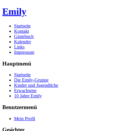
Emily
Startseite
Kontakt
Gästebuch
Kalender
Links
Impressum
Hauptmenü
Startseite
Die Emily-Gruppe
Kinder und Jugendliche
Erwachsene
10 Jahre Emily
Benutzermenü
Mein Profil
Gesichter