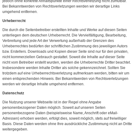
jedoch ohne konkrete Anhaltspunkte einer Rechtsverletzung nicht zumutbar.
Bei Bekanntwerden von Rechtsverletzungen werden wir derartige Links
umgehend entfernen.
Urheberrecht
Die durch die Seitenbetreiber erstellten Inhalte und Werke auf diesen Seiten
unterliegen dem deutschen Urheberrecht. Die Vervielfältigung, Bearbeitung,
Verbreitung und jede Art der Verwertung außerhalb der Grenzen des
Urheberrechtes bedürfen der schriftlichen Zustimmung des jeweiligen Autors
bzw. Erstellers. Downloads und Kopien dieser Seite sind nur für den privaten,
nicht kommerziellen Gebrauch gestattet. Soweit die Inhalte auf dieser Seite
nicht vom Betreiber erstellt wurden, werden die Urheberrechte Dritter beachtet.
Insbesondere werden Inhalte Dritter als solche gekennzeichnet. Sollten Sie
trotzdem auf eine Urheberrechtsverletzung aufmerksam werden, bitten wir um
einen entsprechenden Hinweis. Bei Bekanntwerden von Rechtsverletzungen
werden wir derartige Inhalte umgehend entfernen.
Datenschutz
Die Nutzung unserer Webseite ist in der Regel ohne Angabe
personenbezogener Daten möglich. Soweit auf unseren Seiten
personenbezogene Daten (beispielsweise Name, Anschrift oder eMail-
Adressen) erhoben werden, erfolgt dies, soweit möglich, stets auf freiwilliger
Basis. Diese Daten werden ohne Ihre ausdrückliche Zustimmung nicht an Dritte
weitergegeben.