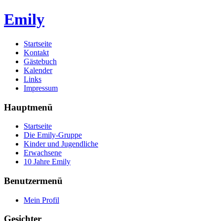
Emily
Startseite
Kontakt
Gästebuch
Kalender
Links
Impressum
Hauptmenü
Startseite
Die Emily-Gruppe
Kinder und Jugendliche
Erwachsene
10 Jahre Emily
Benutzermenü
Mein Profil
Gesichter